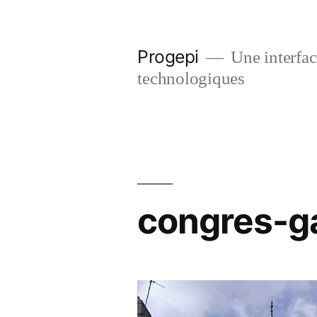
Skip
to
Progepi
Une interface
content
technologiques
congres-ga