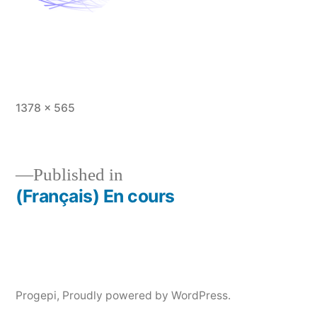
Full
1378 × 565
size
Published in
(Français) En cours
Post
navigation
Progepi
,
Proudly powered by WordPress.