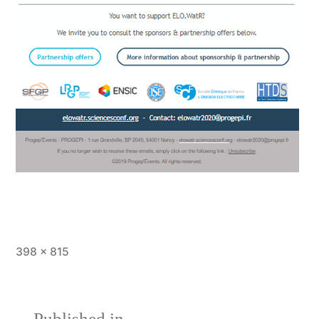
Full
398 × 815
size