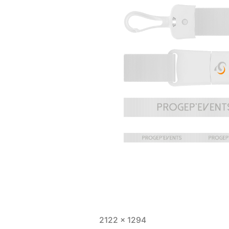
Full
2122 × 1294