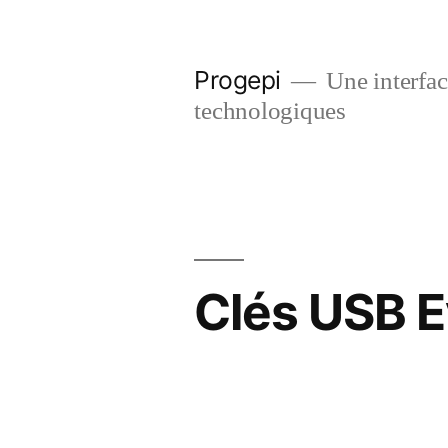
Skip
to
Progepi
Une interface
content
technologiques
Clés USB 