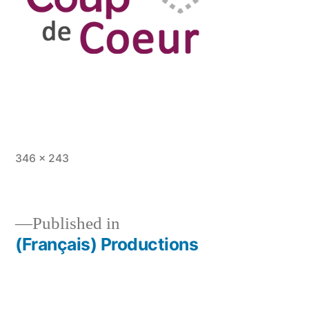
Full
346 × 243
size
Published in
(Français) Productions
Post
navigation