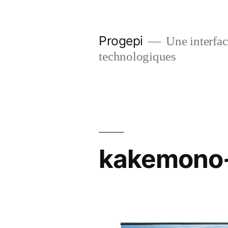
Skip
to
Progepi
Une interface
content
technologiques
kakemono-