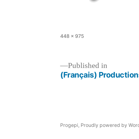
Full
448 × 975
size
Published in
(Français) Production
Post
navigation
Progepi
,
Proudly powered by Wor