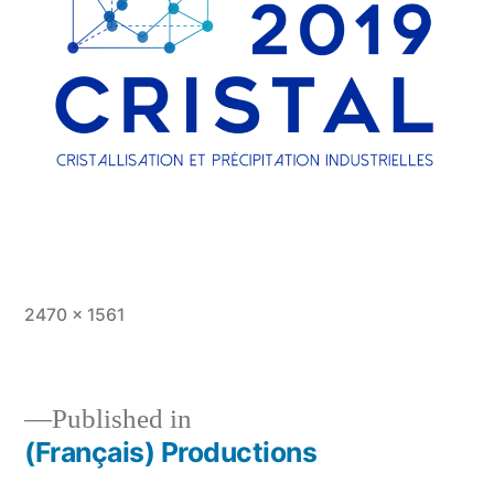
Full
2470 × 1561
size
Published in
(Français) Productions
Post