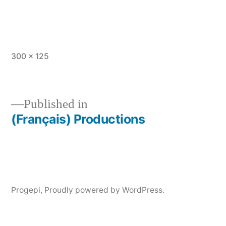
Full
300 × 125
size
Published in
(Français) Productions
Post
navigation
Progepi
,
Proudly powered by WordPress.