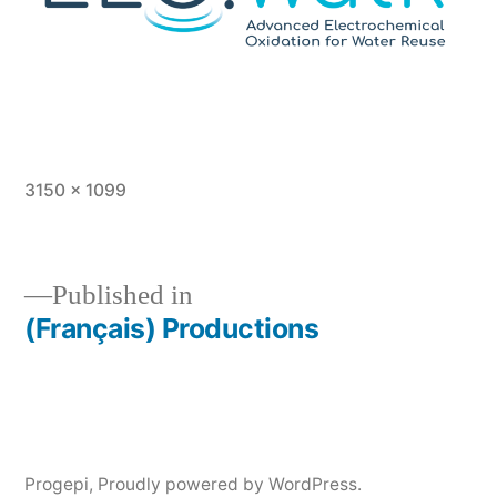
Full
3150 × 1099
size
Published in
(Français) Productions
Post
navigation
Progepi
,
Proudly powered by WordPress.