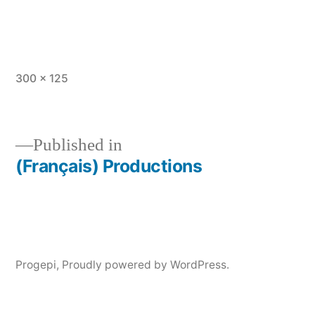
Full
300 × 125
size
Published in
(Français) Productions
Post
navigation
Progepi
,
Proudly powered by WordPress.