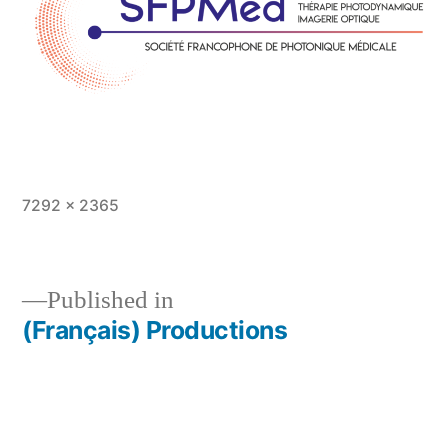
Full
7292 × 2365
size
Published in
(Français) Productions
Post
navigation