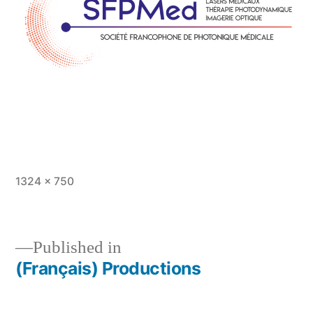
Full
1324 × 750
size
Published in
(Français) Productions
Post