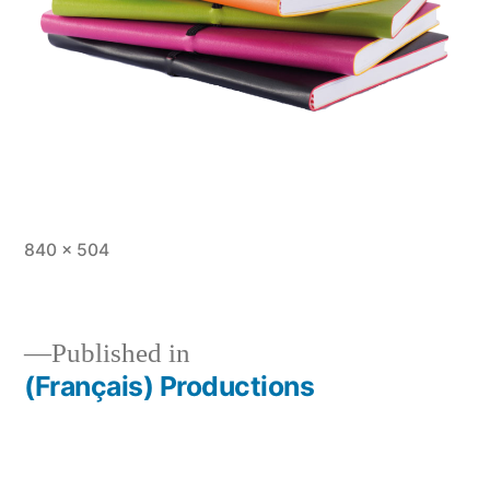
Full
840 × 504
size
Published in
(Français) Productions
Post
navigation