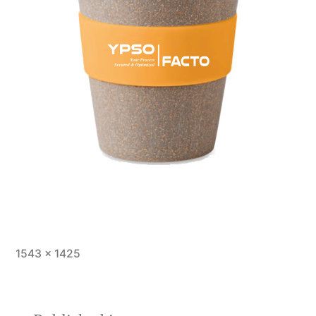
Full
1543 × 1425
size