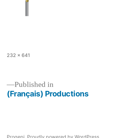
Full
232 × 641
size
Published in
(Français) Productions
Post
navigation
Progepi
,
Proudly powered by WordPress.