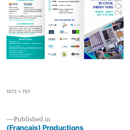
Full
1072 × 757
size
Published in
(Français) Productions