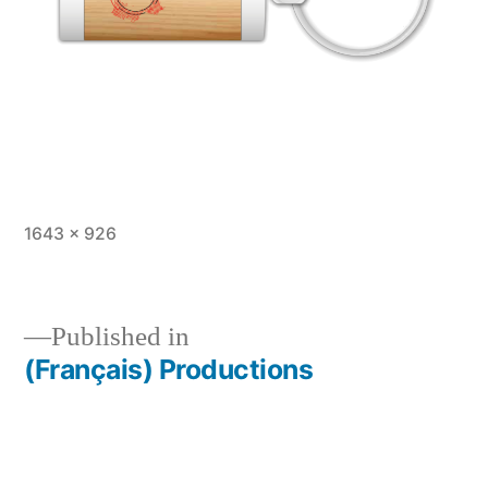
Full
1643 × 926
size
Published in
(Français) Productions
Post
navigation