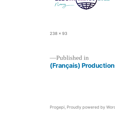
Full
238 × 93
size
Published in
(Français) Production
Post
navigation
Progepi
,
Proudly powered by Wor