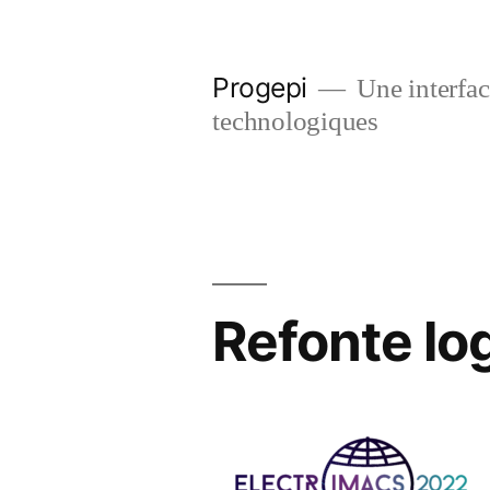
Skip
to
Progepi
Une interface
content
technologiques
Refonte lo