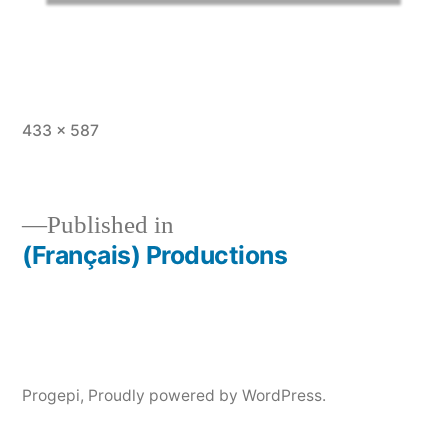
Full
433 × 587
size
Published in
(Français) Productions
Post
navigation
Progepi
,
Proudly powered by WordPress.