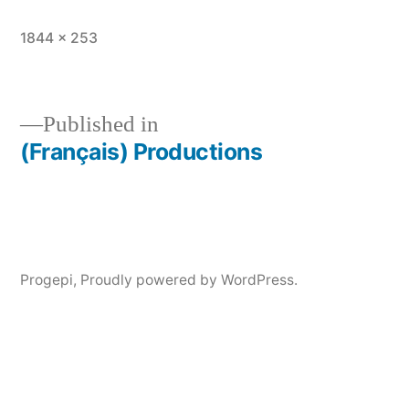
Full
1844 × 253
size
Published in
(Français) Productions
Post
navigation
Progepi
,
Proudly powered by WordPress.