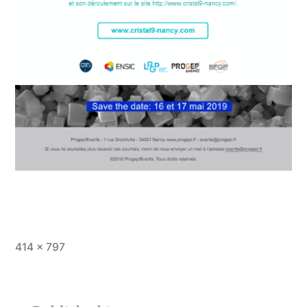
Full
414 × 797
size