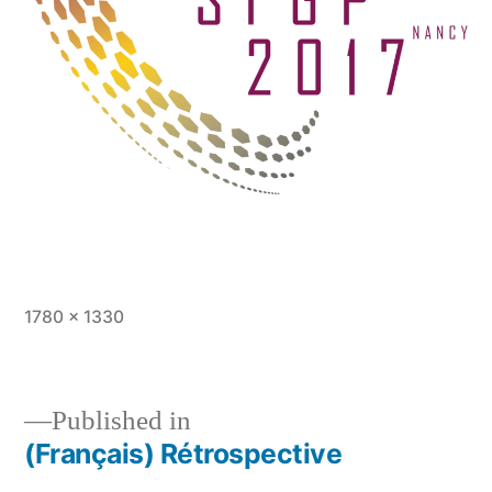
Full
1780 × 1330
size
Published in
(Français) Rétrospective
Post