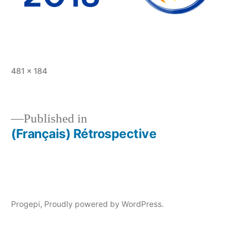
Full
481 × 184
size
Published in
(Français) Rétrospective
Post
navigation
Progepi
,
Proudly powered by WordPress.