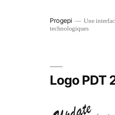
Skip
to
Progepi
Une interface
content
technologiques
Logo PDT 