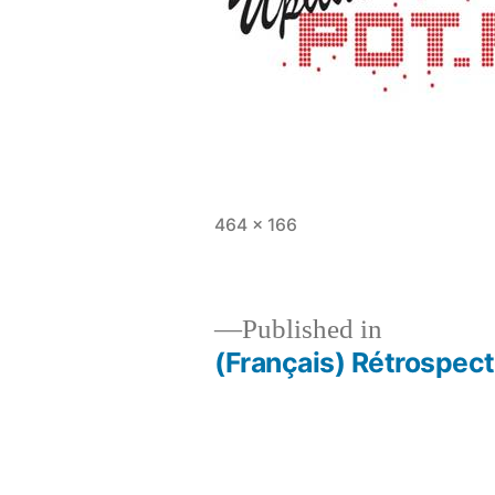
Full
464 × 166
size
Published in
(Français) Rétrospect
Post
navigation