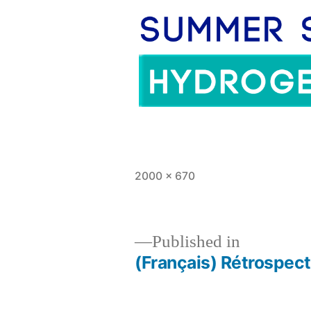
Full
2000 × 670
size
Published in
(Français) Rétrospect
Post