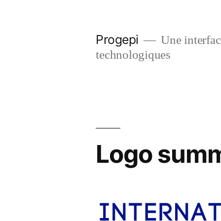
Skip
to
Progepi
Une interface
content
technologiques
Logo summ