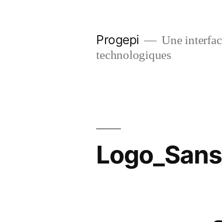
Skip
to
Progepi
Une interface
content
technologiques
Logo_Sans