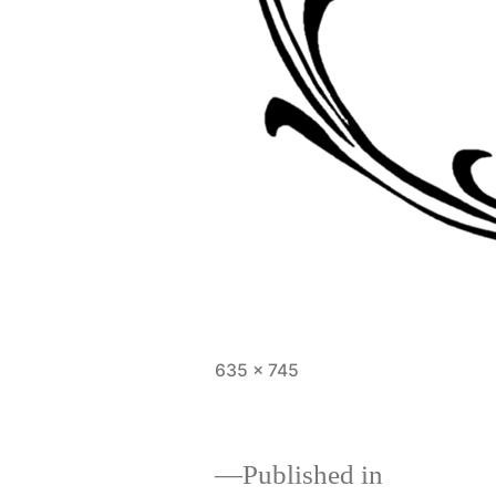
Full
635 × 745
size
Published in