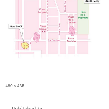
Full
480 × 435
size
Published in