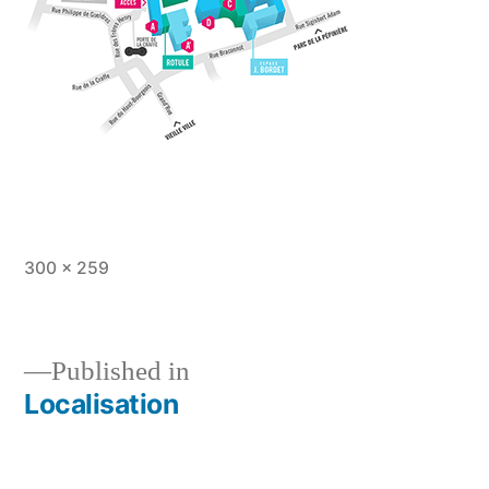
Full
300 × 259
size
Published in
Localisation
Post
navigation