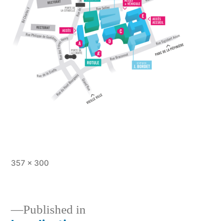
Full
357 × 300
size
Published in