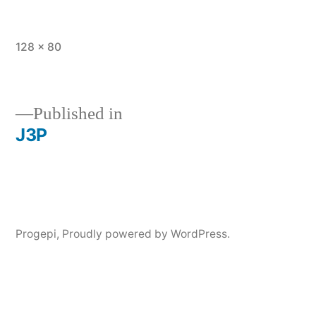
Full
128 × 80
size
Published in
J3P
Post
navigation
Progepi
,
Proudly powered by WordPress.