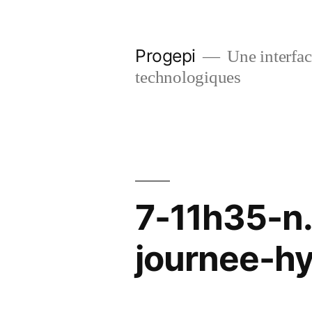
Skip
to
Progepi
Une interface
content
technologiques
7-11h35-n
journee-hy