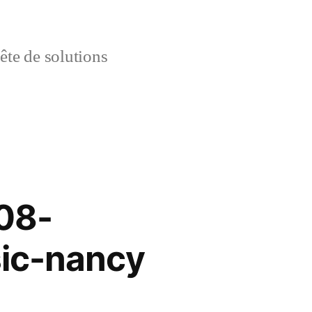
uête de solutions
08-
sic-nancy