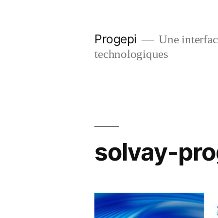
Skip
to
Progepi
Une interface
content
technologiques
solvay-pr