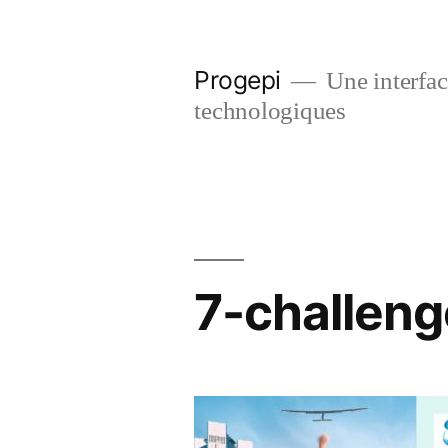
Skip
to
Progepi
Une interface
content
technologiques
7-challeng