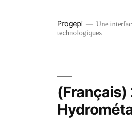
Skip
to
Progepi
Une interface
content
technologiques
(Français)
Hydrométall