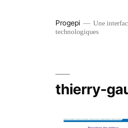
Skip
to
Progepi
Une interface
content
technologiques
thierry-ga