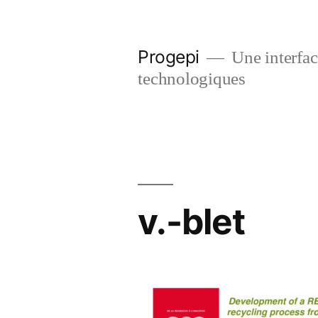
Skip
to
Progepi
Une interface
content
technologiques
v.-blet