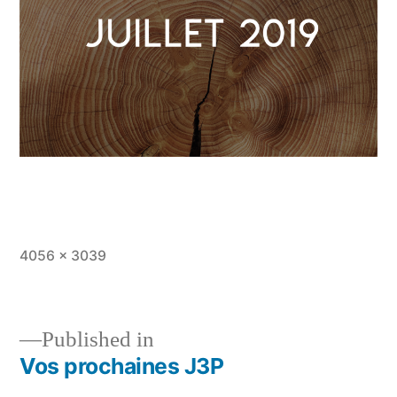
Full
4056 × 3039
size
Published in
Vos prochaines J3P
Post