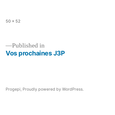
Full
50 × 52
size
Published in
Vos prochaines J3P
Post
navigation
Progepi
,
Proudly powered by WordPress.