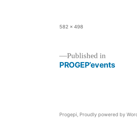
Full
582 × 498
size
Published in
PROGEP’events
Post
navigation
Progepi
,
Proudly powered by Wor