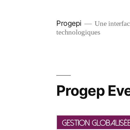
Skip
to
Progepi
Une interface
content
technologiques
Progep Eve