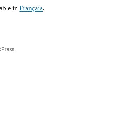
lable in
Français
.
dPress.