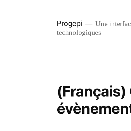
Skip
to
Progepi
Une interface
content
technologiques
(Français)
évènement