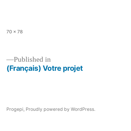
Full
70 × 78
size
Published in
(Français) Votre projet
Post
navigation
Progepi
,
Proudly powered by WordPress.