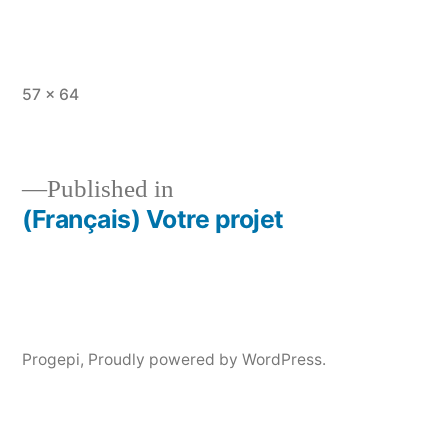
Full
57 × 64
size
Published in
(Français) Votre projet
Post
navigation
Progepi
,
Proudly powered by WordPress.