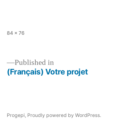
Full
84 × 76
size
Published in
(Français) Votre projet
Post
navigation
Progepi
,
Proudly powered by WordPress.