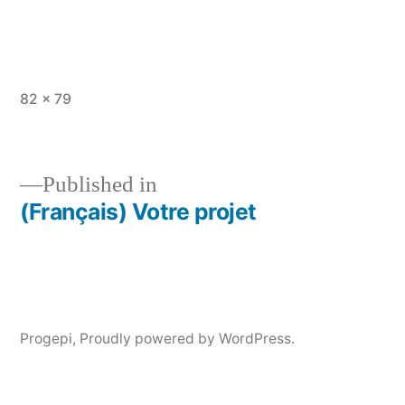
Full
82 × 79
size
Published in
(Français) Votre projet
Post
navigation
Progepi
,
Proudly powered by WordPress.