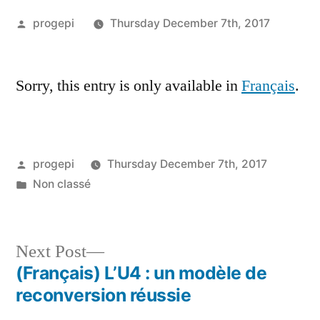
Posted
progepi
Thursday December 7th, 2017
by
Sorry, this entry is only available in
Français
.
Posted
progepi
Thursday December 7th, 2017
by
Posted
Non classé
in
Next
Next Post
post:
(Français) L’U4 : un modèle de
Post
reconversion réussie