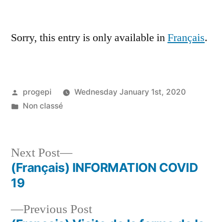
by
Sorry, this entry is only available in
Français
.
Posted
progepi
Wednesday January 1st, 2020
by
Posted
Non classé
in
Next
Next Post
post:
(Français) INFORMATION COVID
Post
19
navigation
Previous
Previous Post