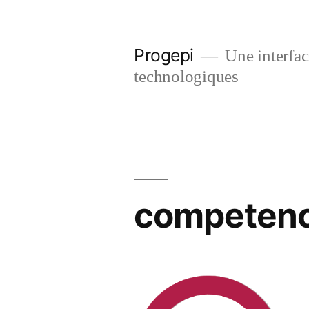
Skip
to
Progepi
Une interface
content
technologiques
competenc