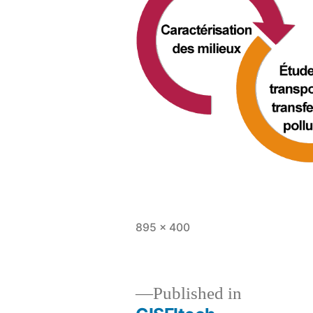
Full
895 × 400
size
Published in