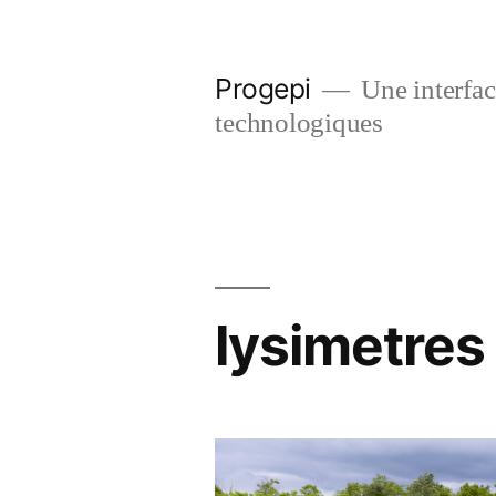
Skip
to
Progepi
Une interface
content
technologiques
lysimetres