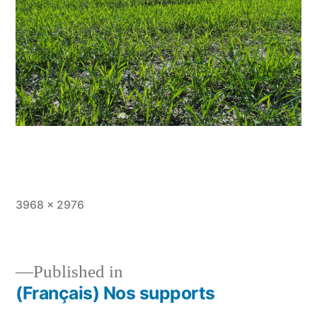
Full
3968 × 2976
size
Published in
(Français) Nos supports
Post