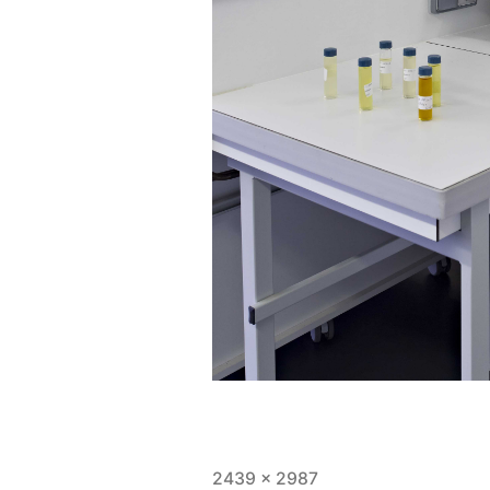
Full
2439 × 2987