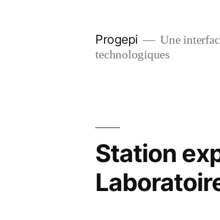
Skip
to
Progepi
Une interface
content
technologiques
Station ex
Laboratoir